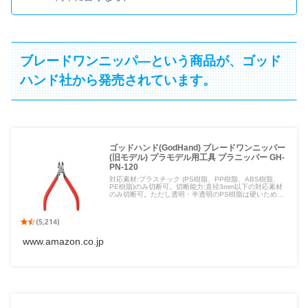
ブレードワンニッパ―という商品が、ゴッド
ハンド社から発売されています。
ゴッドハンド(GodHand) ブレードワンニッパー
(旧モデル) プラモデル用工具 プラニッパー GH-
PN-120
対応素材:プラスチック (PS樹脂、PP樹脂、ABS樹脂、
PE樹脂)のみ切断可。切断能力:直径3mm以下の対応素材
のみ切断可。ただし透明・半透明のPS樹脂は硬いため、
直径2mm以下に限定。※「プラモデル」は日本プラモデ
ル工業協同組合所有の登録商標です。(Amazon.co.jpより)
www.amazon.co.jp