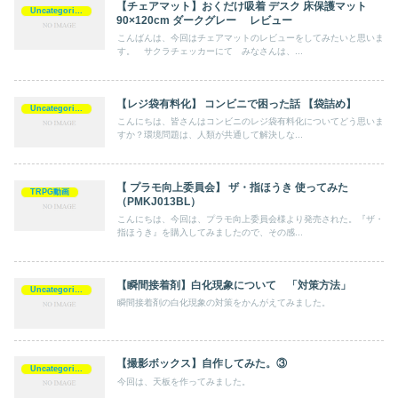
【チェアマット】おくだけ吸着 デスク 床保護マット
Uncategorized
90×120cm ダークグレー レビュー
こんばんは、今回はチェアマットのレビューをしてみたいと思いま
す。 サクラチェッカーにて みなさんは、...
【レジ袋有料化】 コンビニで困った話 【袋詰め】
Uncategorized
こんにちは、皆さんはコンビニのレジ袋有料化についてどう思いま
すか？環境問題は、人類が共通して解決しな...
【 プラモ向上委員会】 ザ・指ほうき 使ってみた
TRPG動画
（PMKJ013BL）
こんにちは、今回は、プラモ向上委員会様より発売された。『ザ・
指ほうき』を購入してみましたので、その感...
【瞬間接着剤】白化現象について 「対策方法」
Uncategorized
瞬間接着剤の白化現象の対策をかんがえてみました。
【撮影ボックス】自作してみた。③
Uncategorized
今回は、天板を作ってみました。