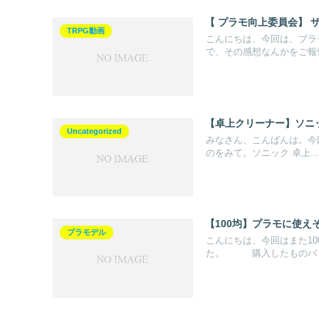
【 プラモ向上委員会】 ザ
TRPG動画
こんにちは、今回は、プラ
で、その感想なんかをご報告
【卓上クリーナー】ソニッ
Uncategorized
みなさん、こんばんは。今回
のをみて。ソニック 卓上...
【100均】プラモに使え
プラモデル
こんにちは、今回はまた1
た。 購入したものバリ取