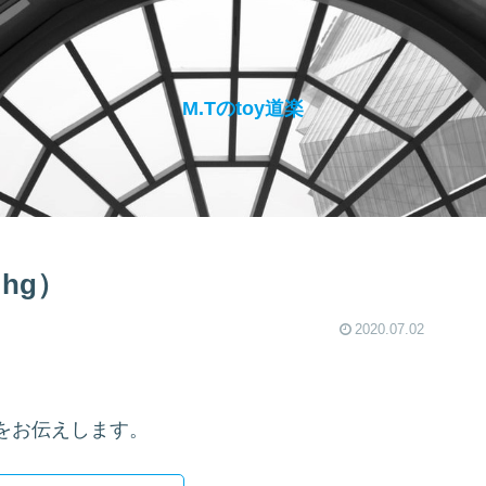
M.Tのtoy道楽
hg）
2020.07.02
をお伝えします。