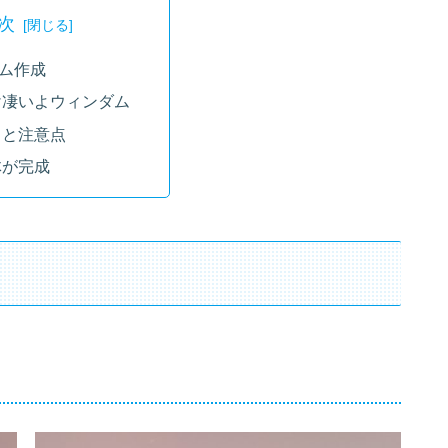
次
ム作成
け凄いよウィンダム
っと注意点
が完成