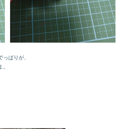
でっぱりが、
よ。