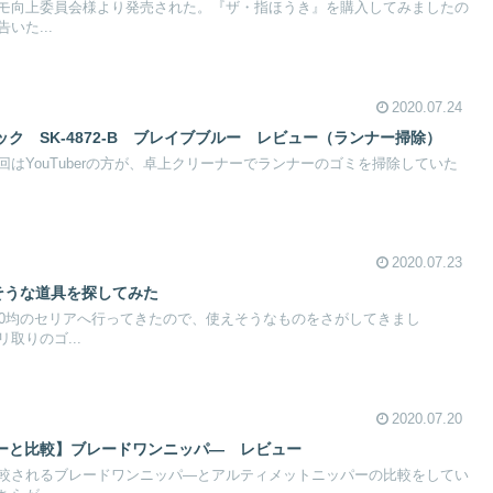
モ向上委員会様より発売された。『ザ・指ほうき』を購入してみましたの
いた...
2020.07.24
ク SK-4872-B ブレイブブルー レビュー（ランナー掃除）
はYouTuberの方が、卓上クリーナーでランナーのゴミを掃除していた
2020.07.23
そうな道具を探してみた
00均のセリアへ行ってきたので、使えそうなものをさがしてきまし
りのゴ...
2020.07.20
ーと比較】ブレードワンニッパ― レビュー
較されるブレードワンニッパ―とアルティメットニッパーの比較をしてい