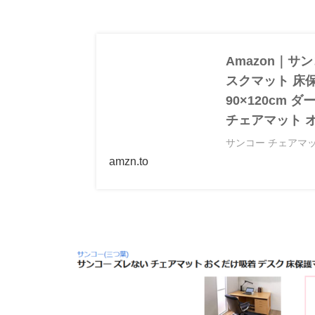
Amazon｜サ
スクマット 床
90×120cm 
チェアマット 
サンコー チェアマッ
滑り止め おくだけ吸着
amzn.to
ット・チェアマット
は、当日お届け可能
く）。