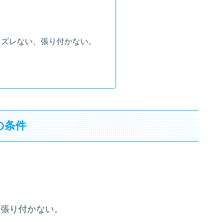
もズレない、張り付かない。
の条件
に張り付かない。