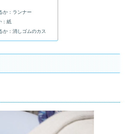
るか：ランナー
か：紙
るか：消しゴムのカス