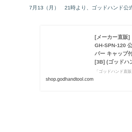
7月13（月） 21時より、ゴッドハンド
[メーカー直販
GH-SPN-1
パー キャップ
[3B] (ゴッ
「ゴッドハンド直販
パー GH-SPN-1
shop.godhandtool.com
プ付き 片刃ニッパ
や製品詳細などをご