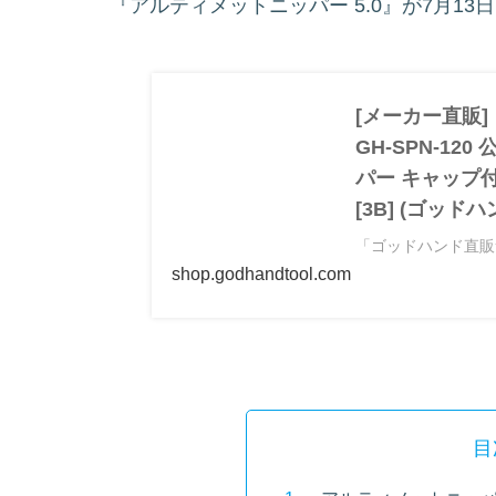
『アルティメットニッパー 5.0』が7月13
[メーカー直販
GH-SPN-1
パー キャップ
[3B] (ゴッ
「ゴッドハンド直販
パー GH-SPN-1
shop.godhandtool.com
プ付き 片刃ニッパ
や製品詳細などをご
目