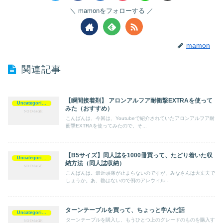
mamonをフォローする
mamon
関連記事
【瞬間接着剤】 アロンアルフア耐衝撃EXTRAを使って
Uncategorized
みた（おすすめ）
こんばんは、今回は、Youtubeで紹介されていたアロンアルフア耐
衝撃EXTRAを使ってみたので、そ...
【B5サイズ】同人誌を1000冊買って、たどり着いた収
Uncategorized
納方法（同人誌収納）
こんばんは。最近頭痛が止まらないのですが、みなさんは大丈夫で
しょうか。あ、熱はないので例のアレウィル...
ターンテーブルを買って、ちょっと学んだ話
Uncategorized
ターンテーブルを購入し、もうひとつ上のグレードのものを購入す