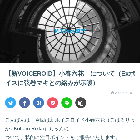
M.Tのtoy道楽
【新VOICEROID】小春六花 について（Exボ
イスに弦巻マキとの絡みが示唆）
2020.07.10
こんばんは、今回は新ボイスロイド小春六花（こはるりっ
か / Koharu Rikka）ちゃんに
ついて、私的に注目ポイントをご報告いたします。