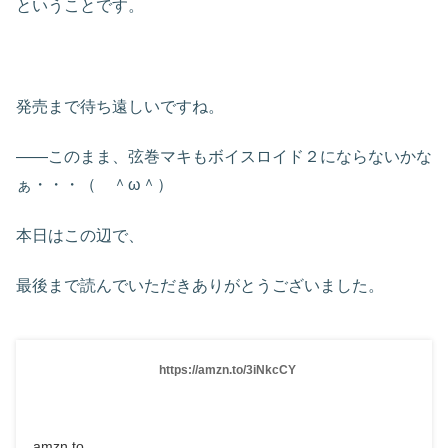
ということです。
発売まで待ち遠しいですね。
――このまま、弦巻マキもボイスロイド２にならないかな
ぁ・・・（ ＾ω＾）
本日はこの辺で、
最後まで読んでいただきありがとうございました。
https://amzn.to/3iNkcCY
amzn.to