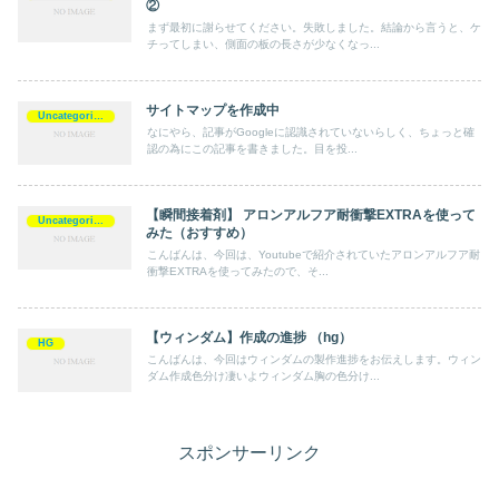
②
まず最初に謝らせてください。失敗しました。結論から言うと、ケ
チってしまい、側面の板の長さが少なくなっ...
サイトマップを作成中
Uncategorized
なにやら、記事がGoogleに認識されていないらしく、ちょっと確
認の為にこの記事を書きました。目を投...
【瞬間接着剤】 アロンアルフア耐衝撃EXTRAを使って
Uncategorized
みた（おすすめ）
こんばんは、今回は、Youtubeで紹介されていたアロンアルフア耐
衝撃EXTRAを使ってみたので、そ...
【ウィンダム】作成の進捗 （hg）
HG
こんばんは、今回はウィンダムの製作進捗をお伝えします。ウィン
ダム作成色分け凄いよウィンダム胸の色分け...
スポンサーリンク