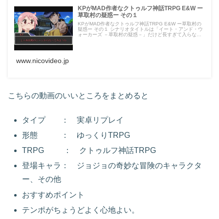
KPがMAD作者なクトゥルフ神話TRPG E&W ー
草取村の疑惑ー その１
KPがMAD作者なクトゥルフ神話TRPG E&W ー草取村の
疑惑ー その１ シナリオタイトルは「イート・アンド・ウ
ォーカーズ －草取村の疑惑－」だけど長すぎて入らない
って...
www.nicovideo.jp
こちらの動画のいいところをまとめると
タイプ ： 実卓リプレイ
形態 ： ゆっくりTRPG
TRPG ： クトゥルフ神話TRPG
登場キャラ： ジョジョの奇妙な冒険のキャラクタ
ー、その他
おすすめポイント
テンポがちょうどよく心地よい。