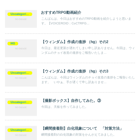
おすすめTRPG動画紹介
Uncategorized
こんばんは、今日はおすすめのTRPG動画を紹介しようと思いま
す。【VOICEROID：CoCTRPG...
【ウィンダム】作成の進捗 （hg）その2
HG
今日は、最近更新が遅れてしまい申し訳ありません。今回は、ウィ
ンダムのチョイ改造の進捗をご報告いたしま...
【ウィンダム】作成の進捗 （hg）その3
Uncategorized
こんばんは、今回はウィンダムのチョイ改造の進捗をご報告いたし
ます。 いやぁ、手が遅くて申し訳ありませ...
【撮影ボックス】自作してみた。③
Uncategorized
今回は、天板を作ってみました。
【瞬間接着剤】白化現象について 「対策方法」
Uncategorized
瞬間接着剤の白化現象の対策をかんがえてみました。